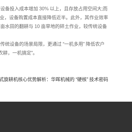
投入成本增加 30% 以上，且存放占用空间大;而
作业，设备购置成本直接降低近半。此外，其作业效率
10 亩水田的翻耕与 10 亩旱地的碎土作业，较传统设备
设备的场景局限，更通过 “一机多用” 降低农户
农耕，一机搞定”。
式旋耕机核心优势解析：华晖机械的 “硬核” 技术密码