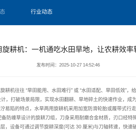
态
行业动态
用旋耕机：一机通吃水田旱地，让农耕效率
发布时间：2025-10-27 14:52:46
耕机往往 “旱田能用、水田难行” 或 “水田适配、旱田低效”
新设计，打破场景局限，实现水田翻耕、旱地碎土的快速作业，成为提
易陷的特点，水旱两用旋耕机采用加宽防滑轮胎或履带式行走
配备防缠草设计的旋耕刀组，刀身采用耐磨合金材质，刃口经特
，设备可通过调节旋耕深度(可达 30 厘米)与刀轴转速，快