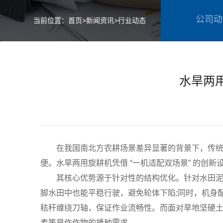
公司动
当前位置：
首页
>
新闻资讯
>
行业动态
水旱两
在我国南北方农耕场景差异显著的背景下，传统旋
便。水旱两用旋耕机凭借 “一机适配双场景” 的创
其核心优势源于针对性的结构优化。针对水田泥泞
脚水田中也能平稳行驶，避免轮体下陷;同时，机身
秸秆缠绕刀轴，保证作业流畅性。而面对旱地坚硬土层
麦等旱作作物的播种需求。