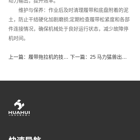
动力输出，提升效率。
维护与保养：作业后及时清理履带和底盘附着的泥
土，防止干结硬化加剧磨损;定期检查履带松紧度和各部
件连接情况，确保机械处于良好运行状态，减少故障停
机时间。
上一篇：履带拖拉机的技术特点
下一篇：25 马力猛兽出笼!华晖旱地旋耕机 1 小时 = 3 亩硬土变沃田​